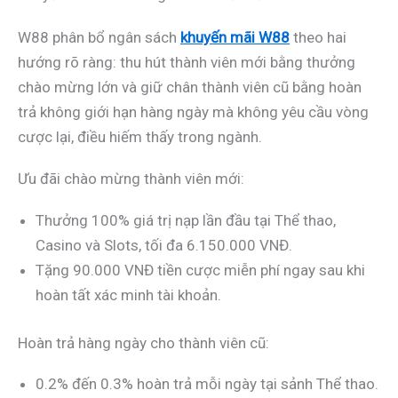
W88 phân bổ ngân sách
khuyến mãi W88
theo hai
hướng rõ ràng: thu hút thành viên mới bằng thưởng
chào mừng lớn và giữ chân thành viên cũ bằng hoàn
trả không giới hạn hàng ngày mà không yêu cầu vòng
cược lại, điều hiếm thấy trong ngành.
Ưu đãi chào mừng thành viên mới:
Thưởng 100% giá trị nạp lần đầu tại Thể thao,
Casino và Slots, tối đa 6.150.000 VNĐ.
Tặng 90.000 VNĐ tiền cược miễn phí ngay sau khi
hoàn tất xác minh tài khoản.
Hoàn trả hàng ngày cho thành viên cũ:
0.2% đến 0.3% hoàn trả mỗi ngày tại sảnh Thể thao.