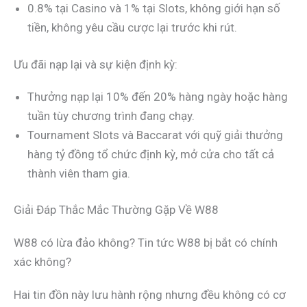
0.8% tại Casino và 1% tại Slots, không giới hạn số
tiền, không yêu cầu cược lại trước khi rút.
Ưu đãi nạp lại và sự kiện định kỳ:
Thưởng nạp lại 10% đến 20% hàng ngày hoặc hàng
tuần tùy chương trình đang chạy.
Tournament Slots và Baccarat với quỹ giải thưởng
hàng tỷ đồng tổ chức định kỳ, mở cửa cho tất cả
thành viên tham gia.
Giải Đáp Thắc Mắc Thường Gặp Về W88
W88 có lừa đảo không? Tin tức W88 bị bắt có chính
xác không?
Hai tin đồn này lưu hành rộng nhưng đều không có cơ