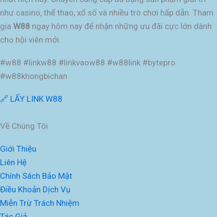
như casino, thể thao, xổ số và nhiều trò chơi hấp dẫn. Tham
gia
W88
ngay hôm nay để nhận những ưu đãi cực lớn dành
cho hội viên mới.
#w88 #linkw88 #linkvaow88 #w88link #bytepro
#w88khongbichan
🔗 LẤY LINK W88
Về Chúng Tôi
Giới Thiệu
Liên Hệ
Chính Sách Bảo Mật
Điều Khoản Dịch Vụ
Miễn Trừ Trách Nhiệm
Tác Giả