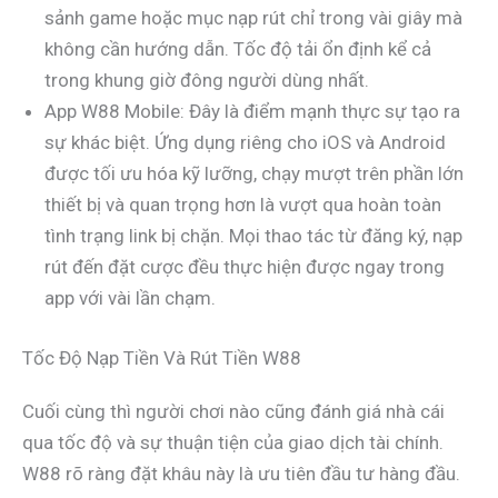
sảnh game hoặc mục nạp rút chỉ trong vài giây mà
không cần hướng dẫn. Tốc độ tải ổn định kể cả
trong khung giờ đông người dùng nhất.
App W88 Mobile: Đây là điểm mạnh thực sự tạo ra
sự khác biệt. Ứng dụng riêng cho iOS và Android
được tối ưu hóa kỹ lưỡng, chạy mượt trên phần lớn
thiết bị và quan trọng hơn là vượt qua hoàn toàn
tình trạng link bị chặn. Mọi thao tác từ đăng ký, nạp
rút đến đặt cược đều thực hiện được ngay trong
app với vài lần chạm.
Tốc Độ Nạp Tiền Và Rút Tiền W88
Cuối cùng thì người chơi nào cũng đánh giá nhà cái
qua tốc độ và sự thuận tiện của giao dịch tài chính.
W88 rõ ràng đặt khâu này là ưu tiên đầu tư hàng đầu.