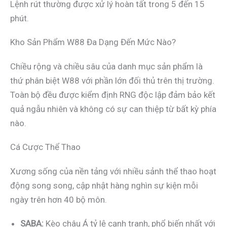
Lệnh rút thường được xử lý hoàn tất trong 5 đến 15
phút.
Kho Sản Phẩm W88 Đa Dạng Đến Mức Nào?
Chiều rộng và chiều sâu của danh mục sản phẩm là
thứ phân biệt W88 với phần lớn đối thủ trên thị trường.
Toàn bộ đều được kiểm định RNG độc lập đảm bảo kết
quả ngẫu nhiên và không có sự can thiệp từ bất kỳ phía
nào.
Cá Cược Thể Thao
Xương sống của nền tảng với nhiều sảnh thể thao hoạt
động song song, cập nhật hàng nghìn sự kiện mỗi
ngày trên hơn 40 bộ môn.
SABA:
Kèo châu Á tỷ lệ cạnh tranh, phổ biến nhất với