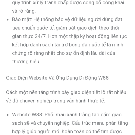
quy trình xử lý tranh chấp được công bố công khai
và rõ ràng.
Bảo mật: Hệ thống bảo vệ dữ liệu người dùng đạt
tiêu chuẩn quốc tế, giám sát giao dịch theo thời
gian thực 24/7. Hơn một thập kỷ hoạt động liên tục
kết hợp danh sách tài trợ bóng đá quốc tế là minh
chứng rõ ràng nhất cho sự ổn định lâu dài của
thương hiệu.
Giao Diện Website Và Ứng Dụng Di Động W88
Cách một nền tảng trình bày giao diện tiết lộ rất nhiều
về độ chuyên nghiệp trong vận hành thực tế.
Website W88: Phối màu xanh trắng tạo cảm giác
sạch sẽ và chuyên nghiệp. Cấu trúc menu phân tầng
hợp lý giúp người mới hoàn toàn có thể tìm được