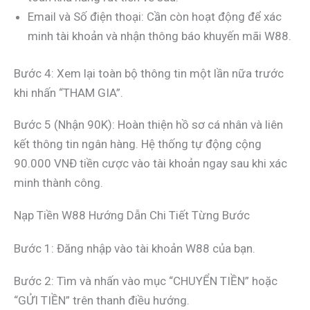
Email và Số điện thoại: Cần còn hoạt động để xác
minh tài khoản và nhận thông báo khuyến mãi W88.
Bước 4: Xem lại toàn bộ thông tin một lần nữa trước
khi nhấn “THAM GIA”.
Bước 5 (Nhận 90K): Hoàn thiện hồ sơ cá nhân và liên
kết thông tin ngân hàng. Hệ thống tự động cộng
90.000 VNĐ tiền cược vào tài khoản ngay sau khi xác
minh thành công.
Nạp Tiền W88 Hướng Dẫn Chi Tiết Từng Bước
Bước 1: Đăng nhập vào tài khoản W88 của bạn.
Bước 2: Tìm và nhấn vào mục “CHUYỂN TIỀN” hoặc
“GỬI TIỀN” trên thanh điều hướng.