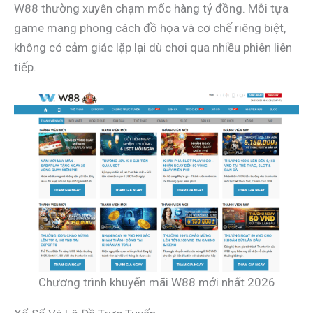
W88 thường xuyên chạm mốc hàng tỷ đồng. Mỗi tựa
game mang phong cách đồ họa và cơ chế riêng biệt,
không có cảm giác lặp lại dù chơi qua nhiều phiên liên
tiếp.
Chương trình khuyến mãi W88 mới nhất 2026