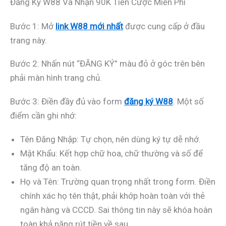
Đăng Ký W88 Và Nhận 90K Tiền Cược Miễn Phí
Bước 1: Mở
link W88 mới nhất
được cung cấp ở đầu
trang này.
Bước 2: Nhấn nút “ĐĂNG KÝ” màu đỏ ở góc trên bên
phải màn hình trang chủ.
Bước 3: Điền đầy đủ vào form
đăng ký W88
. Một số
điểm cần ghi nhớ:
Tên Đăng Nhập: Tự chọn, nên dùng ký tự dễ nhớ.
Mật Khẩu: Kết hợp chữ hoa, chữ thường và số để
tăng độ an toàn.
Họ và Tên: Trường quan trọng nhất trong form. Điền
chính xác họ tên thật, phải khớp hoàn toàn với thẻ
ngân hàng và CCCD. Sai thông tin này sẽ khóa hoàn
toàn khả năng rút tiền về sau.