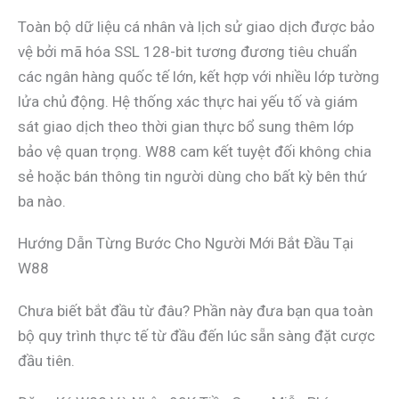
Toàn bộ dữ liệu cá nhân và lịch sử giao dịch được bảo
vệ bởi mã hóa SSL 128-bit tương đương tiêu chuẩn
các ngân hàng quốc tế lớn, kết hợp với nhiều lớp tường
lửa chủ động. Hệ thống xác thực hai yếu tố và giám
sát giao dịch theo thời gian thực bổ sung thêm lớp
bảo vệ quan trọng. W88 cam kết tuyệt đối không chia
sẻ hoặc bán thông tin người dùng cho bất kỳ bên thứ
ba nào.
Hướng Dẫn Từng Bước Cho Người Mới Bắt Đầu Tại
W88
Chưa biết bắt đầu từ đâu? Phần này đưa bạn qua toàn
bộ quy trình thực tế từ đầu đến lúc sẵn sàng đặt cược
đầu tiên.